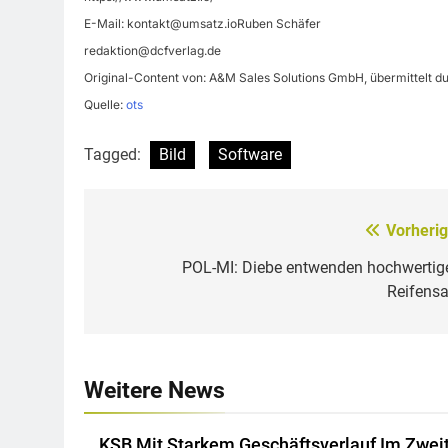
E-Mail:
kontakt@umsatz.ioRuben
Schäfer
redaktion@dcfverlag.de
Original-Content von: A&M Sales Solutions GmbH, übermittelt d
Quelle:
ots
Tagged:
Bild
Software
Vorherig
Beitragsnavigation
POL-MI: Diebe entwenden hochwertig
Reifensa
Weitere News
KSB Mit Starkem Geschäftsverlauf Im Zwei