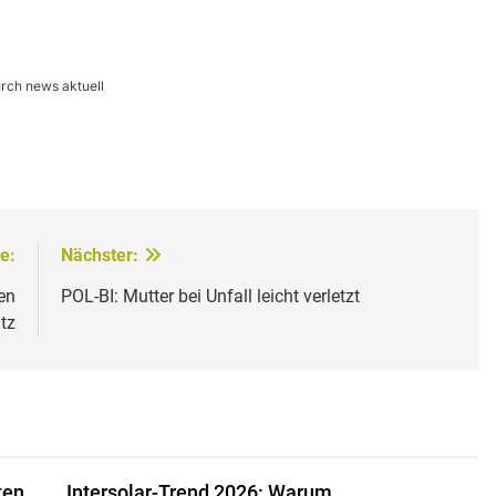
urch news aktuell
e:
Nächster:
en
POL-BI: Mutter bei Unfall leicht verletzt
tz
ten
Intersolar-Trend 2026: Warum