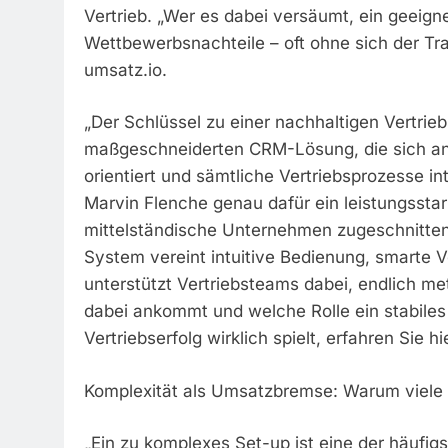
Vertrieb. „Wer es dabei versäumt, ein geeign
Wettbewerbsnachteile – oft ohne sich der Tr
umsatz.io.
„Der Schlüssel zu einer nachhaltigen Vertri
maßgeschneiderten CRM-Lösung, die sich a
orientiert und sämtliche Vertriebsprozesse inte
Marvin Flenche genau dafür ein leistungsstark
mittelständische Unternehmen zugeschnitten
System vereint intuitive Bedienung, smarte V
unterstützt Vertriebsteams dabei, endlich m
dabei ankommt und welche Rolle ein stabil
Vertriebserfolg wirklich spielt, erfahren Sie hi
Komplexität als Umsatzbremse: Warum viele
„Ein zu komplexes Set-up ist eine der häufi