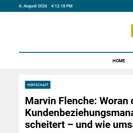
Skip
6. August 2026
4:12:19 PM
to
content
Münste
HOME
WIRTSCHAFT
Marvin Flenche: Woran 
Kundenbeziehungsmana
scheitert – und wie umsa