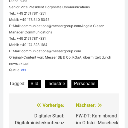
Diana Buss
Senior Vice President Corporate Communications
Tel.: +49 2151 7811-251
Mobil: +49 173 540 5045
E-Mail:
communications@messergroup.comAngela
Giesen
Manager Communications
Tel.: +49 2151 7811-331
Mobil: +49 174 328 1184
E-Mail:
communications@messergroup.com
Original-Content von: Messer SE & Co. KGaA, übermittelt durch
news aktuell
Quelle:
ots
Tagged:
Bild
Industrie
Personalie
Vorherige:
Nächster:
Beitragsnavigation
Digitaler Staat:
FW-DT: Kaminbrand
Digitalministerkonferenz
im Ortsteil Mosebeck