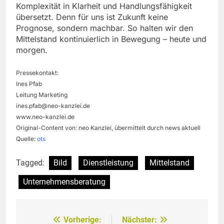
Komplexität in Klarheit und Handlungsfähigkeit
übersetzt. Denn für uns ist Zukunft keine
Prognose, sondern machbar. So halten wir den
Mittelstand kontinuierlich in Bewegung – heute und
morgen.
Pressekontakt:
Ines Pfab
Leitung Marketing
ines.pfab@neo-kanzlei.de
www.neo-kanzlei.de
Original-Content von: neo Kanzlei, übermittelt durch news aktuell
Quelle:
ots
Tagged:
Bild
Dienstleistung
Mittelstand
Unternehmensberatung
Vorherige:
Nächster:
Beitragsnavigation