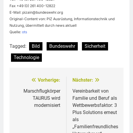
Fax +49 (0) 261 400-12822
E-Mail:
pizain@bundeswehr.org
Original-Content von: PIZ Ausrüstung, Informationstechnik und
Nutzung, übermittelt durch news aktuell
Quelle:
ots
Tagged:
Bild
Bundeswehr
Sicherheit
Technologie
Vorherige:
Nächster:
Beitragsnavigation
Marschflugkörper
Vereinbarkeit von
TAURUS wird
Familie und Beruf als
modernisiert
Wettbewerbsfaktor: 3
Plus Solutions erneut
als
„Familienfreundliches