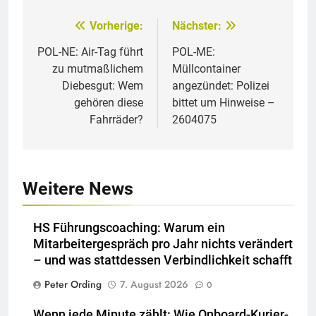
Vorherige:
Nächster:
Beitragsnavigation
POL-NE: Air-Tag führt
POL-ME:
zu mutmaßlichem
Müllcontainer
Diebesgut: Wem
angezündet: Polizei
gehören diese
bittet um Hinweise –
Fahrräder?
2604075
Weitere News
HS Führungscoaching: Warum ein
Mitarbeitergespräch pro Jahr nichts verändert
– und was stattdessen Verbindlichkeit schafft
Peter Ording
7. August 2026
0
Wenn jede Minute zählt: Wie Onboard-Kurier-