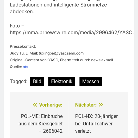
Ladestationen und intelligente Stromnetze
abdecken.
Foto –
https://mma.prnewswire.com/media/2996462/YASC.j
Pressekontakt:
Judy Tu, E-Mail:
tuxingpei@yascsemi.com
Original-Content von: YASC, übermittelt durch news aktuell
Quelle:
ots
Tagged:
Bild
Elektronik
Messen
Vorherige:
Nächster:
Beitragsnavigation
POL-ME: Einbrüche
POL-HX: 20-jähriger
aus dem Kreisgebiet
bei Unfall schwer
– 2606042
verletzt