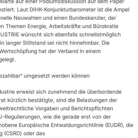
klärte auf einer Podiumsdiskussion auf dem Paper
stiert. Laut DIHK-Konjunkturbarometer ist die Ampel
chnelle Neuwahlen und einen Bundeskanzler, der
n Themen Energie, Arbeitskräfte und Bürokratie
DUSTRIE wünscht sich ebenfalls schnellstmöglich
Ein langer Stillstand sei nicht hinnehmbar. Die
e Wertschöpfung hat der Verband in einem
gelegt.
bezahlbar“ umgesetzt werden können
ndustrie erweist sich zunehmend die überbordende
at kürzlich bestätigte, sind die Belastungen der
eltrechtliche Vorgaben und Berichtspflichten
U-Regulierungen, wie die gerade erst von der
obene Europäische Entwaldungsrichtlinie (EUDR), die
ung (CSRD) oder das