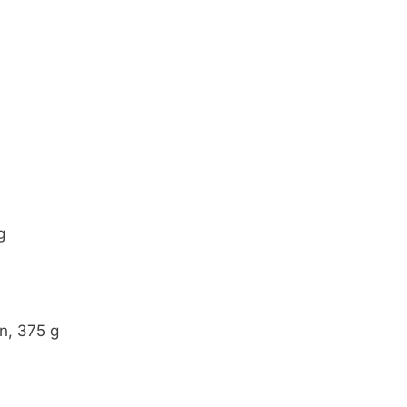
g
, 375 g