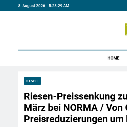
Skip
8. August 2026
5:23:30 AM
to
content
Münste
HOME
HANDEL
Riesen-Preissenkung z
März bei NORMA / Von C
Preisreduzierungen um 