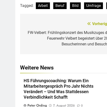
Tagged:
Arbeit
Beruf
Bild
Umfrage
Vorherig
Beitragsnavigation
FW-Velbert: Frühlingskonzert des Musikzuges d
Feuerwehr Velbert begeistert über 2
Besucherinnen und Besuch
Weitere News
HS Führungscoaching: Warum Ein
Mitarbeitergespräch Pro Jahr Nichts
Verändert – Und Was Stattdessen
Verbindlichkeit Schafft
Peter Ording
7. August 2026
0