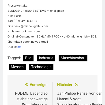
Pressekontakt:
SLUDGE-DRYING-SYSTEMS michel gmbh
Nina Pesic
+49 (0) 9342 96 48 07
nina.pesic@michel-gmbh.com
schlammtrocknung.com
Original-Content von: SCHLAMMTROCKNUNG michel gmbh – SDS,
übermittelt durch news aktuell
Quelle:
ots
Tagged:
Bild
Industrie
Maschinenbau
Messen
Technologie
Vorherige:
Nächster:
Beitragsnavigation
POL-ME: Ladendieb
Jan Philipp Hansel von der
stiehlt hochwertige
Hansel & Vogt
Smartphones –
Steuerberatungsgesellschaft