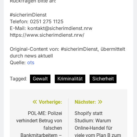
Rückfragen bitte an:
#sicherimDienst
Telefon: 0251 275 1125
E-Mail:
kontakt@sicherimdienst.nrw
https://www.sicherimdienst.nrw/
Original-Content von: #sicherimDienst, übermittelt
durch news aktuell
Quelle:
ots
Tagged:
Gewalt
Kriminalität
Sicherheit
Vorherige:
Nächster:
Beitragsnavigation
POL-ME: Polizei
Shopify statt
verhindert Betrug von
Studium: Warum
falschen
Online-Handel für
Bankmitarbeitern –
viele vom Plan B zum