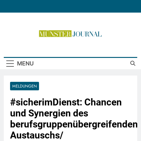
Skip
to
content
Münster Journal
MENU
MELDUNGEN
#sicherimDienst: Chancen
und Synergien des
berufsgruppenübergreifenden
Austauschs/