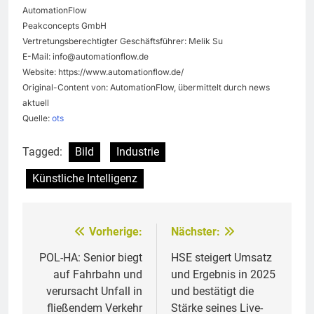
AutomationFlow
Peakconcepts GmbH
Vertretungsberechtigter Geschäftsführer: Melik Su
E-Mail:
info@automationflow.de
Website: https://www.automationflow.de/
Original-Content von: AutomationFlow, übermittelt durch news
aktuell
Quelle:
ots
Tagged:
Bild
Industrie
Künstliche Intelligenz
Vorherige:
Nächster:
Beitragsnavigation
POL-HA: Senior biegt
HSE steigert Umsatz
auf Fahrbahn und
und Ergebnis in 2025
verursacht Unfall in
und bestätigt die
fließendem Verkehr
Stärke seines Live-