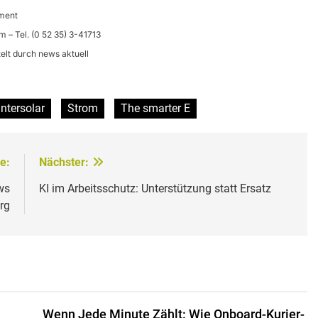
ment
om
– Tel. (0 52 35) 3-41713
elt durch news aktuell
Intersolar
Strom
The smarter E
e:
Nächster:
ws
KI im Arbeitsschutz: Unterstützung statt Ersatz
rg
Wenn Jede Minute Zählt: Wie Onboard-Kurier-