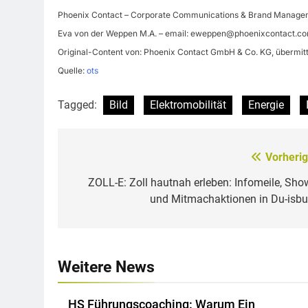
Phoenix Contact – Corporate Communications & Brand Manage
Eva von der Weppen M.A. – email:
eweppen@phoenixcontact.c
Original-Content von: Phoenix Contact GmbH & Co. KG, übermitt
Quelle:
ots
Tagged:
Bild
Elektromobilität
Energie
Vorherig
Beitragsnavigation
ZOLL-E: Zoll hautnah erleben: Infomeile, Sho
und Mitmachaktionen in Du-isbu
Weitere News
HS Führungscoaching: Warum Ein