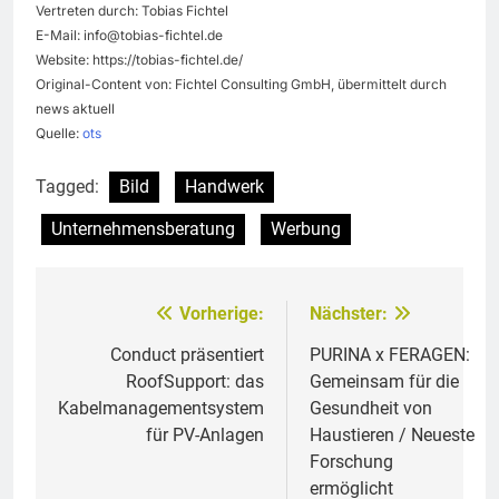
Vertreten durch: Tobias Fichtel
E-Mail:
info@tobias-fichtel.de
Website: https://tobias-fichtel.de/
Original-Content von: Fichtel Consulting GmbH, übermittelt durch
news aktuell
Quelle:
ots
Tagged:
Bild
Handwerk
Unternehmensberatung
Werbung
Vorherige:
Nächster:
Beitragsnavigation
Conduct präsentiert
PURINA x FERAGEN:
RoofSupport: das
Gemeinsam für die
Kabelmanagementsystem
Gesundheit von
für PV-Anlagen
Haustieren / Neueste
Forschung
ermöglicht