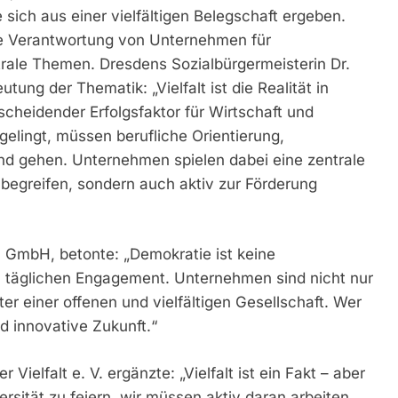
 sich aus einer vielfältigen Belegschaft ergeben.
ie Verantwortung von Unternehmen für
rale Themen. Dresdens Sozialbürgermeisterin Dr.
tung der Thematik: „Vielfalt ist die Realität in
cheidender Erfolgsfaktor für Wirtschaft und
elingt, müssen berufliche Orientierung,
nd gehen. Unternehmen spielen dabei eine zentrale
ke begreifen, sondern auch aktiv zur Förderung
 GmbH, betonte: „Demokratie ist keine
em täglichen Engagement. Unternehmen sind nicht nur
er einer offenen und vielfältigen Gesellschaft. Wer
und innovative Zukunft.“
ielfalt e. V. ergänzte: „Vielfalt ist ein Fakt – aber
versität zu feiern, wir müssen aktiv daran arbeiten,