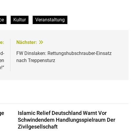
ce
Kultur
Veranstaltung
e:
Nächster:
d-
FW Dinslaken: Rettungshubschrauber-Einsatz
en
nach Treppensturz
!“
ge
Islamic Relief Deutschland Warnt Vor
Schwindendem Handlungsspielraum Der
Zivilgesellschaft