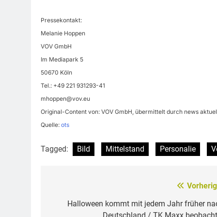
Pressekontakt:
Melanie Hoppen
VOV GmbH
Im Mediapark 5
50670 Köln
Tel.: +49 221 931293-41
mhoppen@vov.eu
Original-Content von: VOV GmbH, übermittelt durch news aktuel
Quelle:
ots
Tagged:
Bild
Mittelstand
Personalie
V
Vorherig
Beitragsnavigation
Halloween kommt mit jedem Jahr früher na
Deutschland / TK Maxx beobacht