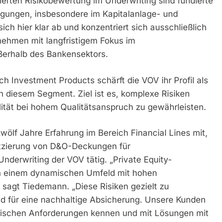
erten Risikobewertung im Underwriting sind fundierte
gungen, insbesondere im Kapitalanlage- und
ich hier klar ab und konzentriert sich ausschließlich
nehmen mit langfristigem Fokus im
ußerhalb des Bankensektors.
 Investment Products schärft die VOV ihr Profil als
in diesem Segment. Ziel ist es, komplexe Risiken
lität bei hohem Qualitätsanspruch zu gewährleisten.
zwölf Jahre Erfahrung im Bereich Financial Lines mit,
latzierung von D&O-Deckungen für
nderwriting der VOV tätig. „Private Equity-
in einem dynamischen Umfeld mit hohen
sagt Tiedemann. „Diese Risiken gezielt zu
nd für eine nachhaltige Absicherung. Unsere Kunden
ifischen Anforderungen kennen und mit Lösungen mit