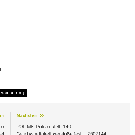
l
ersicherung
e:
Nächster:
ch
POL-ME: Polizei stellt 140
et
Geschwindigkeitsverstöße fest – 2507144