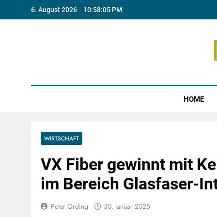
Skip
6. August 2026
10:58:06 PM
to
content
Münste
HOME
WIRTSCHAFT
VX Fiber gewinnt mit K
im Bereich Glasfaser-In
Peter Ording
30. Januar 2025