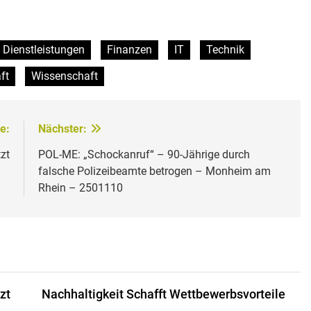
Dienstleistungen
Finanzen
IT
Technik
ft
Wissenschaft
e:
Nächster:
tzt
POL-ME: „Schockanruf“ – 90-Jährige durch
falsche Polizeibeamte betrogen – Monheim am
Rhein – 2501110
zt
Nachhaltigkeit Schafft Wettbewerbsvorteile