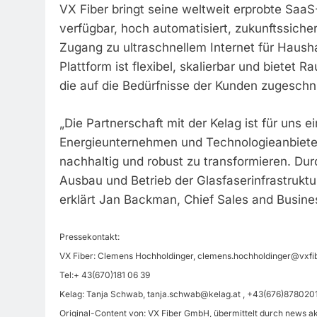
VX Fiber bringt seine weltweit erprobte SaaS
verfügbar, hoch automatisiert, zukunftssicher
Zugang zu ultraschnellem Internet für Haush
Plattform ist flexibel, skalierbar und bietet 
die auf die Bedürfnisse der Kunden zugeschn
„Die Partnerschaft mit der Kelag ist für uns e
Energieunternehmen und Technologieanbiet
nachhaltig und robust zu transformieren. Dur
Ausbau und Betrieb der Glasfaserinfrastruktur, 
erklärt Jan Backman, Chief Sales and Busine
Pressekontakt:
VX Fiber: Clemens Hochholdinger,
clemens.hochholdinger@vxfi
Tel:+ 43(670)181 06 39
Kelag: Tanja Schwab,
tanja.schwab@kelag.at
, +43(676)878020
Original-Content von: VX Fiber GmbH, übermittelt durch news ak