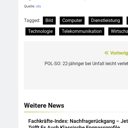
Quelle:
ots
Tagged:
Bild
Computer
Dienstleistung
Technologie
Telekommunikation
Wirtscha
Vorherig
Beitragsnavigation
POL-SO: 22-jähriger bei Unfall leicht verle
Weitere News
Fachkräfte-Index: Nachfragerückgang – Jet
Trifft Es Auch Klassische Engpassprofile