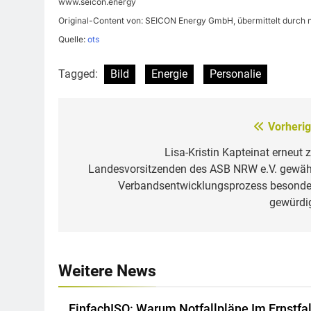
www.seicon.energy
Original-Content von: SEICON Energy GmbH, übermittelt durch 
Quelle:
ots
Tagged:
Bild
Energie
Personalie
Vorherig
Beitragsnavigation
Lisa-Kristin Kapteinat erneut z
Landesvorsitzenden des ASB NRW e.V. gewähl
Verbandsentwicklungsprozess besonde
gewürdig
Weitere News
EinfachISO: Warum Notfallpläne Im Ernstfal