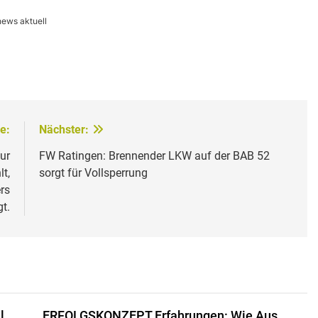
news aktuell
e:
Nächster:
ur
FW Ratingen: Brennender LKW auf der BAB 52
t,
sorgt für Vollsperrung
rs
t.
l
ERFOLGSKONZEPT Erfahrungen: Wie Aus