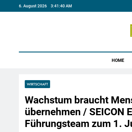
Skip
6. August 2026
3:41:40 AM
to
content
Münste
HOME
WIRTSCHAFT
Wachstum braucht Mens
übernehmen / SEICON En
Führungsteam zum 1. J