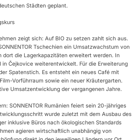
deutschen Städten geplant.
gskurs
en zeigt sich: Auf BIO zu setzen zahlt sich aus.
e SONNENTOR Tschechien ein Umsatzwachstum von
en dort die Lagerkapazitäten erweitert werden. In
 in Čejkovice weiterentwickelt. Für die Erweiterung
der Spatenstich. Es entsteht ein neues Café mit
 Film-Vorführraum sowie ein neuer Kräutergarten.
sitive Umsatzentwicklung der vergangenen Jahre.
iern: SONNENTOR Rumänien feiert sein 20-jähriges
ntwicklungsschritt wurde zuletzt mit dem Ausbau des
er inklusive Büros nach ökologischen Standards
men agieren wirtschaftlich unabhängig von
öpfung direkt in den jeweiligen Ländern vor Ort.