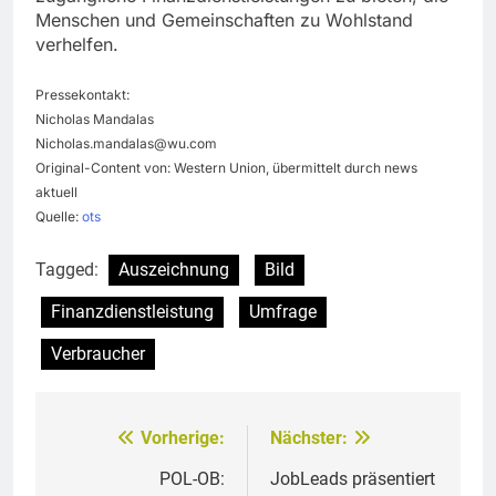
Menschen und Gemeinschaften zu Wohlstand
verhelfen.
Pressekontakt:
Nicholas Mandalas
Nicholas.mandalas@wu.com
Original-Content von: Western Union, übermittelt durch news
aktuell
Quelle:
ots
Tagged:
Auszeichnung
Bild
Finanzdienstleistung
Umfrage
Verbraucher
Vorherige:
Nächster:
Beitragsnavigation
POL-OB:
JobLeads präsentiert