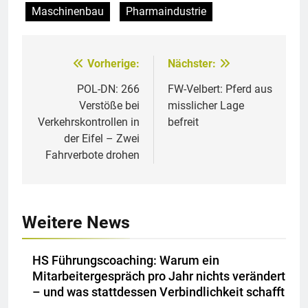
Maschinenbau
Pharmaindustrie
Vorherige:
Nächster:
Beitragsnavigation
POL-DN: 266
FW-Velbert: Pferd aus
Verstöße bei
misslicher Lage
Verkehrskontrollen in
befreit
der Eifel – Zwei
Fahrverbote drohen
Weitere News
HS Führungscoaching: Warum ein
Mitarbeitergespräch pro Jahr nichts verändert
– und was stattdessen Verbindlichkeit schafft