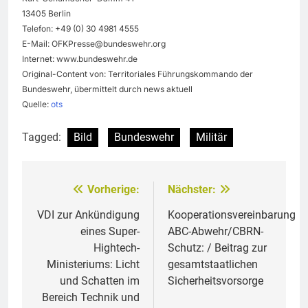
13405 Berlin
Telefon: +49 (0) 30 4981 4555
E-Mail:
OFKPresse@bundeswehr.org
Internet: www.bundeswehr.de
Original-Content von: Territoriales Führungskommando der
Bundeswehr, übermittelt durch news aktuell
Quelle:
ots
Tagged:
Bild
Bundeswehr
Militär
Vorherige:
Nächster:
Beitragsnavigation
VDI zur Ankündigung
Kooperationsvereinbarung
eines Super-
ABC-Abwehr/CBRN-
Hightech-
Schutz: / Beitrag zur
Ministeriums: Licht
gesamtstaatlichen
und Schatten im
Sicherheitsvorsorge
Bereich Technik und