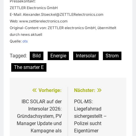
Pressekontakt:
ZETTLER Electronics GmbH
E-Mail:
Alexander.Stoeckel@ZETTLERelectronics.com
Web: www.zettlerelectronics.com
Original-Content von: ZETTLER electronics GmbH, übermittelt
durch news aktuell
Quelle:
ots
Tagged:
Bild
Energie
Intersolar
Strom
The smarter E
Vorherige:
Nächster:
Beitragsnavigation
IBC SOLAR auf der
POL-MS:
Intersolar 2026:
Liegefahrrad
Gründachsystem, PV
sichergestellt –
Manager Update und
Polizei sucht
Kampagne als
Eigentümer