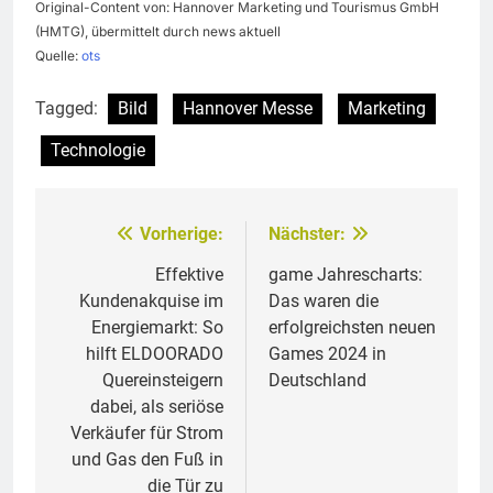
Original-Content von: Hannover Marketing und Tourismus GmbH
(HMTG), übermittelt durch news aktuell
Quelle:
ots
Tagged:
Bild
Hannover Messe
Marketing
Technologie
Vorherige:
Nächster:
Beitragsnavigation
Effektive
game Jahrescharts:
Kundenakquise im
Das waren die
Energiemarkt: So
erfolgreichsten neuen
hilft ELDOORADO
Games 2024 in
Quereinsteigern
Deutschland
dabei, als seriöse
Verkäufer für Strom
und Gas den Fuß in
die Tür zu