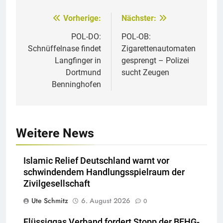
Vorherige:
Nächster:
Beitragsnavigation
POL-DO:
POL-OB:
Schnüffelnase findet
Zigarettenautomaten
Langfinger in
gesprengt – Polizei
Dortmund
sucht Zeugen
Benninghofen
Weitere News
Islamic Relief Deutschland warnt vor
schwindendem Handlungsspielraum der
Zivilgesellschaft
Ute Schmitz
6. August 2026
0
Flüssiggas Verband fordert Stopp der BEHG-