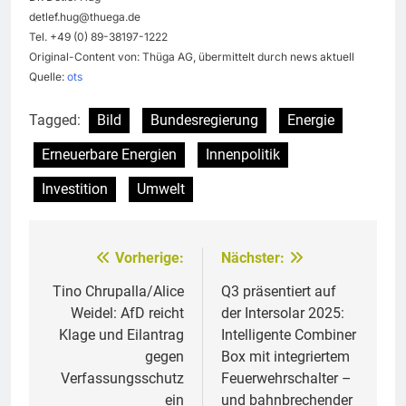
detlef.hug@thuega.de
Tel. +49 (0) 89-38197-1222
Original-Content von: Thüga AG, übermittelt durch news aktuell
Quelle:
ots
Tagged:
Bild
Bundesregierung
Energie
Erneuerbare Energien
Innenpolitik
Investition
Umwelt
Vorherige:
Nächster:
Beitragsnavigation
Tino Chrupalla/Alice
Q3 präsentiert auf
Weidel: AfD reicht
der Intersolar 2025:
Klage und Eilantrag
Intelligente Combiner
gegen
Box mit integriertem
Verfassungsschutz
Feuerwehrschalter –
ein
und bahnbrechender