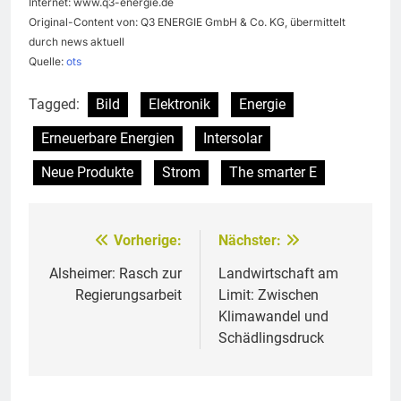
Internet: www.q3-energie.de
Original-Content von: Q3 ENERGIE GmbH & Co. KG, übermittelt
durch news aktuell
Quelle:
ots
Tagged:
Bild
Elektronik
Energie
Erneuerbare Energien
Intersolar
Neue Produkte
Strom
The smarter E
Vorherige:
Nächster:
Beitragsnavigation
Alsheimer: Rasch zur
Landwirtschaft am
Regierungsarbeit
Limit: Zwischen
Klimawandel und
Schädlingsdruck