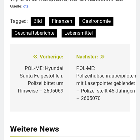
Quelle:
ots
Tagged:
Bild
Finanzen
Gastronomie
Geschäftsberichte
Lebensmittel
Vorherige:
Nächster:
Beitragsnavigation
POL-ME: Hyundai
POL-ME:
Santa Fe gestohlen:
Polizeihubschrauberpiloten
Polizei bittet um
mit Laserpointer geblendet
Hinweise – 2605069
– Polizei stellt 45-Jährigen
– 2605070
Weitere News