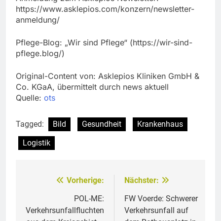
https://www.asklepios.com/konzern/newsletter-
anmeldung/
Pflege-Blog: „Wir sind Pflege“ (https://wir-sind-
pflege.blog/)
Original-Content von: Asklepios Kliniken GmbH &
Co. KGaA, übermittelt durch news aktuell
Quelle:
ots
Tagged:
Bild
Gesundheit
Krankenhaus
Logistik
Vorherige:
Nächster:
Beitragsnavigation
POL-ME:
FW Voerde: Schwerer
Verkehrsunfallfluchten
Verkehrsunfall auf