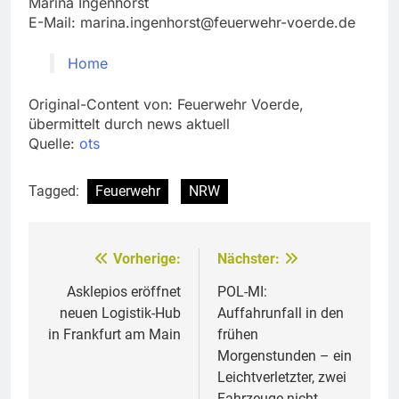
Marina Ingenhorst
E-Mail:
marina.ingenhorst@feuerwehr-voerde.de
Home
Original-Content von: Feuerwehr Voerde,
übermittelt durch news aktuell
Quelle:
ots
Tagged:
Feuerwehr
NRW
Vorherige:
Nächster:
Beitragsnavigation
Asklepios eröffnet
POL-MI:
neuen Logistik-Hub
Auffahrunfall in den
in Frankfurt am Main
frühen
Morgenstunden – ein
Leichtverletzter, zwei
Fahrzeuge nicht