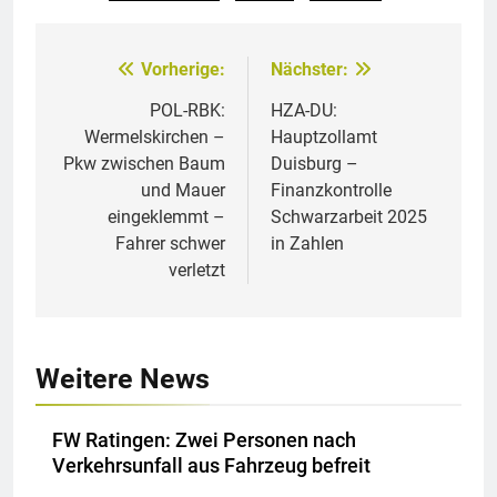
Vorherige:
Nächster:
Beitragsnavigation
POL-RBK:
HZA-DU:
Wermelskirchen –
Hauptzollamt
Pkw zwischen Baum
Duisburg –
und Mauer
Finanzkontrolle
eingeklemmt –
Schwarzarbeit 2025
Fahrer schwer
in Zahlen
verletzt
Weitere News
FW Ratingen: Zwei Personen nach
Verkehrsunfall aus Fahrzeug befreit