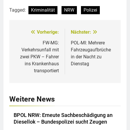
Tagged:
Kriminalität
NRW
Polizei
Vorherige:
Nächster:
Beitragsnavigation
FW-MG:
POL-MI: Mehrere
Verkehrsunfall mit
Fahrzeugaufbrüche
zwei PKW – Fahrer
in der Nacht zu
ins Krankenhaus
Dienstag
transportiert
Weitere News
BPOL NRW: Erneute Sachbeschädigung an
Diesellok – Bundespolizei sucht Zeugen