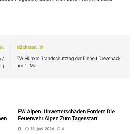
e:
Nächster:
 /
FW Hünxe: Brandschutztag der Einheit Drevenack
ag
am 1. Mai
FW Alpen: Unwetterschäden Fordern Die
nen
Feuerwehr Alpen Zum Tagesstart
19. Juni 2026
0