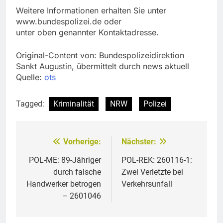
Weitere Informationen erhalten Sie unter
www.bundespolizei.de oder
unter oben genannter Kontaktadresse.
Original-Content von: Bundespolizeidirektion
Sankt Augustin, übermittelt durch news aktuell
Quelle:
ots
Tagged:
Kriminalität
NRW
Polizei
Vorherige:
Nächster:
Beitragsnavigation
POL-ME: 89-Jähriger
POL-REK: 260116-1:
durch falsche
Zwei Verletzte bei
Handwerker betrogen
Verkehrsunfall
– 2601046