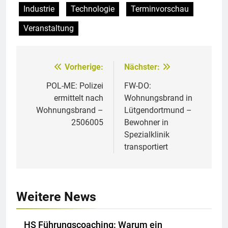
Industrie
Technologie
Terminvorschau
Veranstaltung
Vorherige:
Nächster:
Beitragsnavigation
POL-ME: Polizei
FW-DO:
ermittelt nach
Wohnungsbrand in
Wohnungsbrand –
Lütgendortmund –
2506005
Bewohner in
Spezialklinik
transportiert
Weitere News
HS Führungscoaching: Warum ein