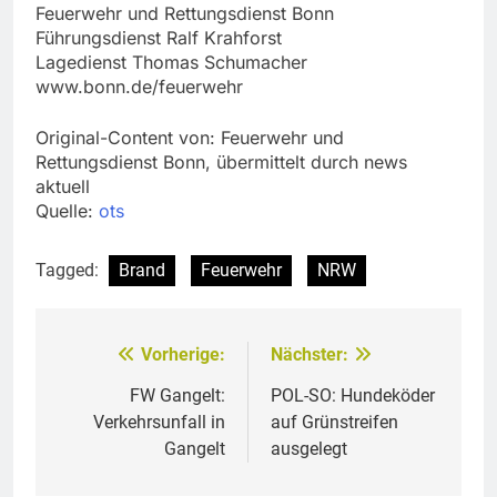
Feuerwehr und Rettungsdienst Bonn
Führungsdienst Ralf Krahforst
Lagedienst Thomas Schumacher
www.bonn.de/feuerwehr
Original-Content von: Feuerwehr und
Rettungsdienst Bonn, übermittelt durch news
aktuell
Quelle:
ots
Tagged:
Brand
Feuerwehr
NRW
Vorherige:
Nächster:
Beitragsnavigation
FW Gangelt:
POL-SO: Hundeköder
Verkehrsunfall in
auf Grünstreifen
Gangelt
ausgelegt