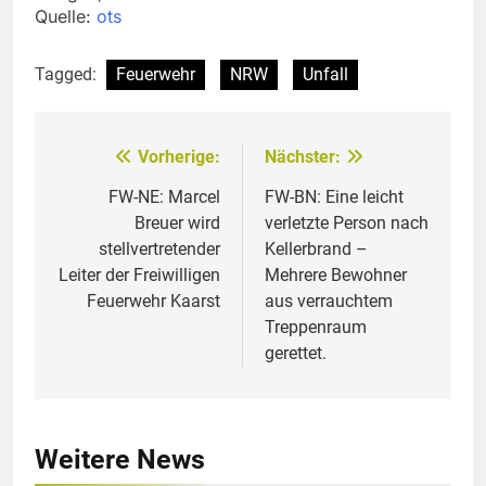
Quelle:
ots
Tagged:
Feuerwehr
NRW
Unfall
Vorherige:
Nächster:
Beitragsnavigation
FW-NE: Marcel
FW-BN: Eine leicht
Breuer wird
verletzte Person nach
stellvertretender
Kellerbrand –
Leiter der Freiwilligen
Mehrere Bewohner
Feuerwehr Kaarst
aus verrauchtem
Treppenraum
gerettet.
Weitere News