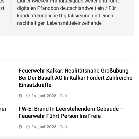
us
Lidl entwickelt Pfandrückgabe weiter und führt
zt
digitalen Pfandbon deutschlandweit ein / Für
kundenfreundliche Digitalisierung und einen
nachhaltigen Lebensmitteleinzelhandel
Feuerwehr Kalkar: Realitätsnahe Großübung
Bei Der Basalt AG In Kalkar Fordert Zahlreiche
Einsatzkräfte
16. Juni 2026
0
ner
FW-E: Brand In Leerstehendem Gebäude –
Feuerwehr Führt Person Ins Freie
16. Juni 2026
0