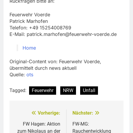
Rückfragen bitte an:
Feuerwehr Voerde
Patrick Marhofen
Telefon: +49 15254008769
E-Mail:
patrick.marhofen@feuerwehr-voerde.de
Home
Original-Content von: Feuerwehr Voerde,
übermittelt durch news aktuell
Quelle:
ots
Tagged:
Feuerwehr
NRW
Unfall
Vorherige:
Nächster:
Beitragsnavigation
FW Hagen: Aktion
FW-MG:
zum Nikolaus an der
Rauchentwicklung