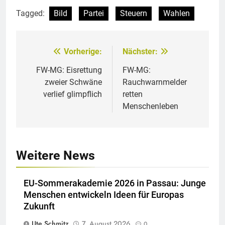
Tagged:
Bild
Partei
Steuern
Wahlen
Vorherige:
Nächster:
Beitragsnavigation
FW-MG: Eisrettung
FW-MG:
zweier Schwäne
Rauchwarnmelder
verlief glimpflich
retten
Menschenleben
Weitere News
EU-Sommerakademie 2026 in Passau: Junge
Menschen entwickeln Ideen für Europas
Zukunft
Ute Schmitz
7. August 2026
0