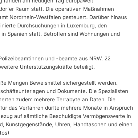
g fanden am heutigen Tag europaweit
orfer Raum statt. Die operativen Maßnahmen
mt Nordrhein-Westfalen gesteuert. Darüber hinaus
rdinierte Durchsuchungen in Luxemburg, den
d in Spanien statt. Betroffen sind Wohnungen und
 Polizeibeamtinnen und -beamte aus NRW, 22
eitere Unterstützungskräfte beteiligt.
e Mengen Beweismittel sichergestellt werden.
eschäftsunterlagen und Dokumente. Die Spezialisten
cherten zudem mehrere Terrabyte an Daten. Die
 für das Verfahren dürfte mehrere Monate in Anspruch
Bezug auf sämtliche Beschuldigte Vermögenswerte in
eld, Kunstgegenstände, Uhren, Handtaschen und einen
tos)