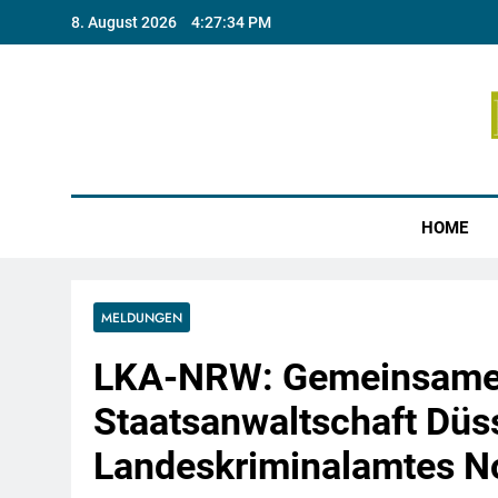
Skip
8. August 2026
4:27:35 PM
to
content
Münste
HOME
MELDUNGEN
LKA-NRW: Gemeinsame P
Staatsanwaltschaft Düs
Landeskriminalamtes N