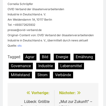
Cornelia Schröpfer
OVID Verband der ölsaatenverarbeitenden
Industrie in Deutschland e. V.
Am Weidendamm 1A, 10117 Berlin
Tel: +493072625932
presse@ovid-verband.de
Original-Content von: OVID Verband der ölsaatenverarbeitenden
Industrie in Deutschland e. V., übermittelt durch news aktuell
Quelle:
ots
Tagged:
Agrar
Bild
Energie
Ernährung
Governance
Industrie
Lebensmittel
Mittelstand
Strom
Verbände
Vorherige:
Nächster:
Beitragsnavigation
Lübeck: Größte
„Mut zur Zukunft“ –