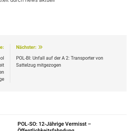
ttelt durch news aktuell
e:
Nächster:
ol
POL-BI: Unfall auf der A 2: Transporter von
it
Sattelzug mitgezogen
en
ge
POL-SO: 12-Jährige Vermisst –
Öffentlichkeitsfahndung