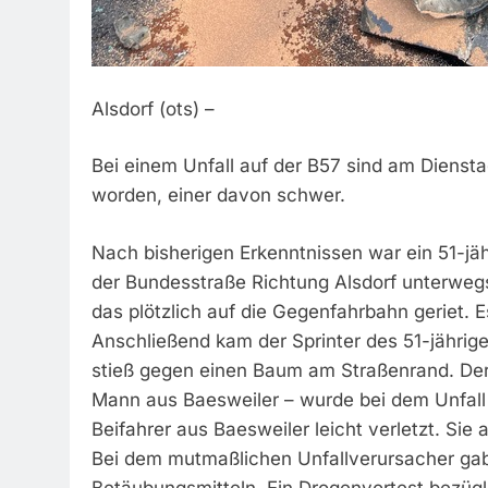
Alsdorf (ots) –
Bei einem Unfall auf der B57 sind am Dienst
worden, einer davon schwer.
Nach bisherigen Erkenntnissen war ein 51-jä
der Bundesstraße Richtung Alsdorf unterwegs
das plötzlich auf die Gegenfahrbahn geriet
Anschließend kam der Sprinter des 51-jährig
stieß gegen einen Baum am Straßenrand. Der 
Mann aus Baesweiler – wurde bei dem Unfall s
Beifahrer aus Baesweiler leicht verletzt. Si
Bei dem mutmaßlichen Unfallverursacher ga
Betäubungsmitteln. Ein Drogenvortest bezügli