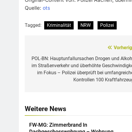
Original-Content von: Polizei Aachen, übermi
Quelle:
ots
Tagged:
Kriminalität
NRW
Polizei
Vorherig
Beitragsnavigation
POL-BN: Hauptunfallursachen Drogen und Alkoh
im Straßenverkehr und überhöhte Geschwindigke
im Fokus – Polizei überprüft bei umfangreich
Kontrollen 100 Kraftfahrzeu
Weitere News
FW-MG: Zimmerbrand In
Dachgeschosswohnung – Wohnung