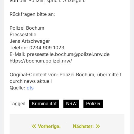
von der Polizei; sprich: Anzeigen.
Rückfragen bitte an:
Polizei Bochum
Pressestelle
Jens Artschwager
Telefon: 0234 909 1023
E-Mail:
pressestelle.bochum@polizei.nrw.de
https://bochum.polizei.nrw/
Original-Content von: Polizei Bochum, übermittelt
durch news aktuell
Quelle:
ots
Tagged:
Kriminalität
NRW
Polizei
Vorherige:
Nächster:
Beitragsnavigation