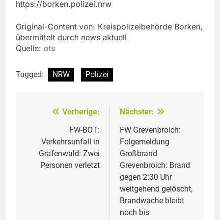
https://borken.polizei.nrw
Original-Content von: Kreispolizeibehörde Borken,
übermittelt durch news aktuell
Quelle:
ots
Tagged:
NRW
Polizei
Vorherige:
Nächster:
Beitragsnavigation
FW-BOT:
FW Grevenbroich:
Verkehrsunfall in
Folgemeldung
Grafenwald: Zwei
Großbrand
Personen verletzt
Grevenbroich: Brand
gegen 2:30 Uhr
weitgehend gelöscht,
Brandwache bleibt
noch bis