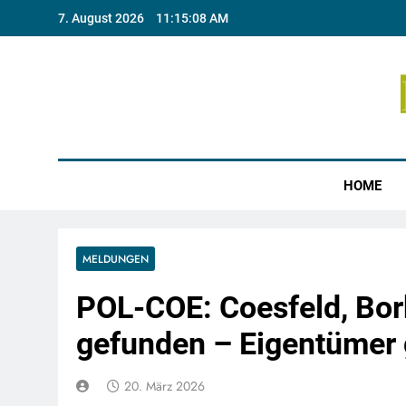
Skip
7. August 2026
11:15:09 AM
to
content
Münste
HOME
MELDUNGEN
POL-COE: Coesfeld, Bo
gefunden – Eigentümer
20. März 2026