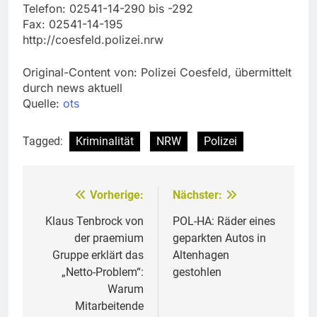
Telefon: 02541-14-290 bis -292
Fax: 02541-14-195
http://coesfeld.polizei.nrw
Original-Content von: Polizei Coesfeld, übermittelt
durch news aktuell
Quelle:
ots
Tagged:
Kriminalität
NRW
Polizei
Vorherige:
Nächster:
Beitragsnavigation
Klaus Tenbrock von
POL-HA: Räder eines
der praemium
geparkten Autos in
Gruppe erklärt das
Altenhagen
„Netto-Problem“:
gestohlen
Warum
Mitarbeitende