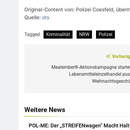
Original-Content von: Polizei Coesfeld, überm
Quelle:
ots
Tagged:
Kriminalität
NRW
Polizei
Vorherig
Beitragsnavigation
Meatember®-Aktionskampagne startet
Lebensmitteleinzelhandel pus
Weihnachtsgeschä
Weitere News
POL-ME: Der „STREIFENwagen“ Macht Halt 