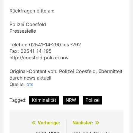
Rückfragen bitte an:
Polizei Coesfeld
Pressestelle
Telefon: 02541-14-290 bis -292
Fax: 02541-14-195
http://coesfeld.polizei.nrw
Original-Content von: Polizei Coesfeld, übermittelt
durch news aktuell
Quelle:
ots
Tagged:
Kriminalität
NRW
Polizei
Vorherige:
Nächster:
Beitragsnavigation