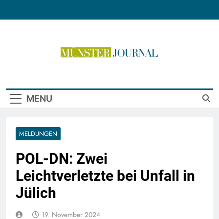
Skip
to
content
Münster Journal
MENU
MELDUNGEN
POL-DN: Zwei
Leichtverletzte bei Unfall in
Jülich
19. November 2024