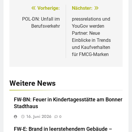
Vorherige:
Nächster:
Beitragsnavigation
POL-DN: Unfall im
pressrelations und
Berufsverkehr
YouGov werden
Partner: Neue
Einblicke in Trends
und Kaufverhalten
für FMCG-Marken
Weitere News
FW-BN: Feuer in Kindertagesstätte am Bonner
Stadthaus
16. Juni 2026
0
FW-E: Brand in leerstehendem Gebäude –